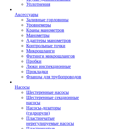
Уплотнения
Аксессуары
Заливные горловины
Уровнемеры
Краны манометров
Манометры
Адаптеры манометров
Контрольные точки
Микрошланги
Фитинги микрошлангов
Пробки
Люки инспекционные
Прокладки
Фланцы для трубопроводов
Насосы
Шестеренные насосы
Шестеренные секционные
насосы
Насосы-дозаторы
(гидрорули)
Пластинчатые
нерегулируемые насосы
Пластинчатые