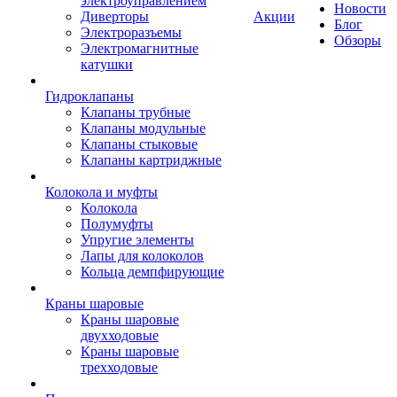
электроуправлением
Новости
Диверторы
Акции
Блог
Электроразъемы
Обзоры
Электромагнитные
катушки
Гидроклапаны
Клапаны трубные
Клапаны модульные
Клапаны стыковые
Клапаны картриджные
Колокола и муфты
Колокола
Полумуфты
Упругие элементы
Лапы для колоколов
Кольца демпфирующие
Краны шаровые
Краны шаровые
двухходовые
Краны шаровые
трехходовые