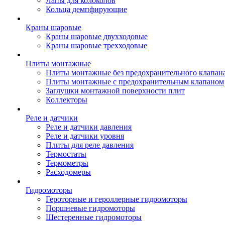
Лапы для колоколов
Кольца демпфирующие
Краны шаровые
Краны шаровые двухходовые
Краны шаровые трехходовые
Плиты монтажные
Плиты монтажные без предохранительного клапан
Плиты монтажные с предохранительным клапаном
Заглушки монтажной поверхности плит
Коллекторы
Реле и датчики
Реле и датчики давления
Реле и датчики уровня
Плиты для реле давления
Термостаты
Термометры
Расходомеры
Гидромоторы
Героторные и героллерные гидромоторы
Поршневые гидромоторы
Шестеренные гидромоторы