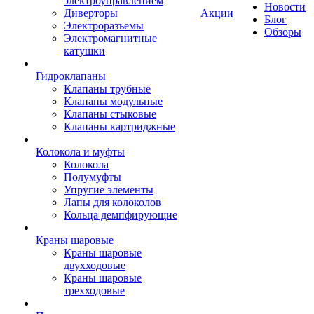
электроуправлением
Новости
Диверторы
Акции
Блог
Электроразъемы
Обзоры
Электромагнитные
катушки
Гидроклапаны
Клапаны трубные
Клапаны модульные
Клапаны стыковые
Клапаны картриджные
Колокола и муфты
Колокола
Полумуфты
Упругие элементы
Лапы для колоколов
Кольца демпфирующие
Краны шаровые
Краны шаровые
двухходовые
Краны шаровые
трехходовые