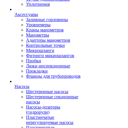
Уплотнения
Аксессуары
Заливные горловины
Уровнемеры
Краны манометров
Манометры
Адаптеры манометров
Контрольные точки
Микрошланги
Фитинги микрошлангов
Пробки
Люки инспекционные
Прокладки
Фланцы для трубопроводов
Насосы
Шестеренные насосы
Шестеренные секционные
насосы
Насосы-дозаторы
(гидрорули)
Пластинчатые
нерегулируемые насосы
Пластинчатые