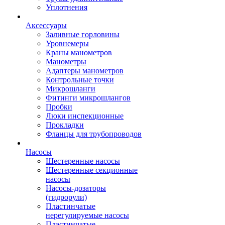
Уплотнения
Аксессуары
Заливные горловины
Уровнемеры
Краны манометров
Манометры
Адаптеры манометров
Контрольные точки
Микрошланги
Фитинги микрошлангов
Пробки
Люки инспекционные
Прокладки
Фланцы для трубопроводов
Насосы
Шестеренные насосы
Шестеренные секционные
насосы
Насосы-дозаторы
(гидрорули)
Пластинчатые
нерегулируемые насосы
Пластинчатые