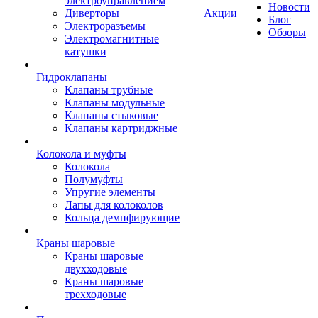
электроуправлением
Новости
Диверторы
Акции
Блог
Электроразъемы
Обзоры
Электромагнитные
катушки
Гидроклапаны
Клапаны трубные
Клапаны модульные
Клапаны стыковые
Клапаны картриджные
Колокола и муфты
Колокола
Полумуфты
Упругие элементы
Лапы для колоколов
Кольца демпфирующие
Краны шаровые
Краны шаровые
двухходовые
Краны шаровые
трехходовые