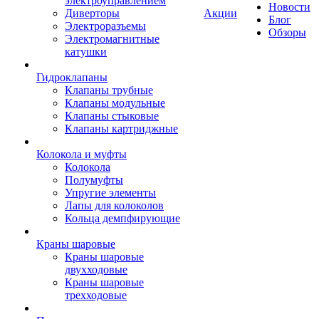
электроуправлением
Новости
Диверторы
Акции
Блог
Электроразъемы
Обзоры
Электромагнитные
катушки
Гидроклапаны
Клапаны трубные
Клапаны модульные
Клапаны стыковые
Клапаны картриджные
Колокола и муфты
Колокола
Полумуфты
Упругие элементы
Лапы для колоколов
Кольца демпфирующие
Краны шаровые
Краны шаровые
двухходовые
Краны шаровые
трехходовые