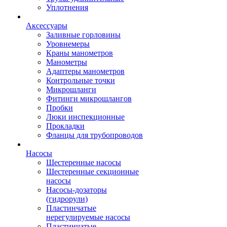
Уплотнения
Аксессуары
Заливные горловины
Уровнемеры
Краны манометров
Манометры
Адаптеры манометров
Контрольные точки
Микрошланги
Фитинги микрошлангов
Пробки
Люки инспекционные
Прокладки
Фланцы для трубопроводов
Насосы
Шестеренные насосы
Шестеренные секционные
насосы
Насосы-дозаторы
(гидрорули)
Пластинчатые
нерегулируемые насосы
Пластинчатые