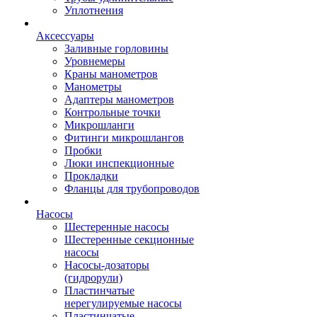
Уплотнения
Аксессуары
Заливные горловины
Уровнемеры
Краны манометров
Манометры
Адаптеры манометров
Контрольные точки
Микрошланги
Фитинги микрошлангов
Пробки
Люки инспекционные
Прокладки
Фланцы для трубопроводов
Насосы
Шестеренные насосы
Шестеренные секционные
насосы
Насосы-дозаторы
(гидрорули)
Пластинчатые
нерегулируемые насосы
Пластинчатые