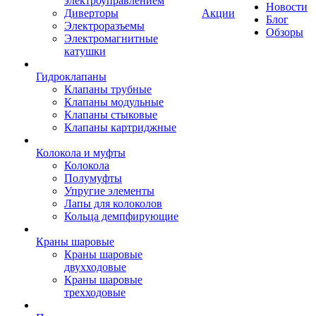
электроуправлением
Новости
Диверторы
Акции
Блог
Электроразъемы
Обзоры
Электромагнитные
катушки
Гидроклапаны
Клапаны трубные
Клапаны модульные
Клапаны стыковые
Клапаны картриджные
Колокола и муфты
Колокола
Полумуфты
Упругие элементы
Лапы для колоколов
Кольца демпфирующие
Краны шаровые
Краны шаровые
двухходовые
Краны шаровые
трехходовые