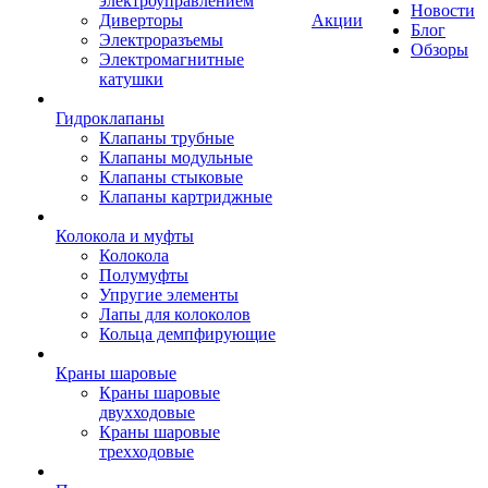
электроуправлением
Новости
Диверторы
Акции
Блог
Электроразъемы
Обзоры
Электромагнитные
катушки
Гидроклапаны
Клапаны трубные
Клапаны модульные
Клапаны стыковые
Клапаны картриджные
Колокола и муфты
Колокола
Полумуфты
Упругие элементы
Лапы для колоколов
Кольца демпфирующие
Краны шаровые
Краны шаровые
двухходовые
Краны шаровые
трехходовые