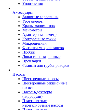
Уплотнения
Аксессуары
Заливные горловины
Уровнемеры
Краны манометров
Манометры
Адаптеры манометров
Контрольные точки
Микрошланги
Фитинги микрошлангов
Пробки
Люки инспекционные
Прокладки
Фланцы для трубопроводов
Насосы
Шестеренные насосы
Шестеренные секционные
насосы
Насосы-дозаторы
(гидрорули)
Пластинчатые
нерегулируемые насосы
Пластинчатые