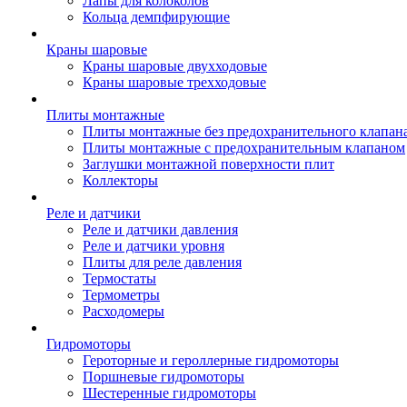
Лапы для колоколов
Кольца демпфирующие
Краны шаровые
Краны шаровые двухходовые
Краны шаровые трехходовые
Плиты монтажные
Плиты монтажные без предохранительного клапан
Плиты монтажные с предохранительным клапаном
Заглушки монтажной поверхности плит
Коллекторы
Реле и датчики
Реле и датчики давления
Реле и датчики уровня
Плиты для реле давления
Термостаты
Термометры
Расходомеры
Гидромоторы
Героторные и героллерные гидромоторы
Поршневые гидромоторы
Шестеренные гидромоторы