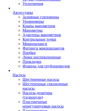
Уплотнения
Аксессуары
Заливные горловины
Уровнемеры
Краны манометров
Манометры
Адаптеры манометров
Контрольные точки
Микрошланги
Фитинги микрошлангов
Пробки
Люки инспекционные
Прокладки
Фланцы для трубопроводов
Насосы
Шестеренные насосы
Шестеренные секционные
насосы
Насосы-дозаторы
(гидрорули)
Пластинчатые
нерегулируемые насосы
Пластинчатые