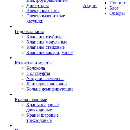
электроуправлением
Новости
Диверторы
Акции
Блог
Электроразъемы
Обзоры
Электромагнитные
катушки
Гидроклапаны
Клапаны трубные
Клапаны модульные
Клапаны стыковые
Клапаны картриджные
Колокола и муфты
Колокола
Полумуфты
Упругие элементы
Лапы для колоколов
Кольца демпфирующие
Краны шаровые
Краны шаровые
двухходовые
Краны шаровые
трехходовые