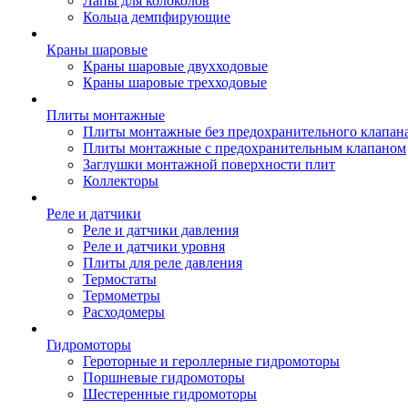
Лапы для колоколов
Кольца демпфирующие
Краны шаровые
Краны шаровые двухходовые
Краны шаровые трехходовые
Плиты монтажные
Плиты монтажные без предохранительного клапан
Плиты монтажные с предохранительным клапаном
Заглушки монтажной поверхности плит
Коллекторы
Реле и датчики
Реле и датчики давления
Реле и датчики уровня
Плиты для реле давления
Термостаты
Термометры
Расходомеры
Гидромоторы
Героторные и героллерные гидромоторы
Поршневые гидромоторы
Шестеренные гидромоторы