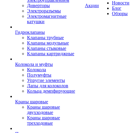
электроуправлением
Новости
Диверторы
Акции
Блог
Электроразъемы
Обзоры
Электромагнитные
катушки
Гидроклапаны
Клапаны трубные
Клапаны модульные
Клапаны стыковые
Клапаны картриджные
Колокола и муфты
Колокола
Полумуфты
Упругие элементы
Лапы для колоколов
Кольца демпфирующие
Краны шаровые
Краны шаровые
двухходовые
Краны шаровые
трехходовые