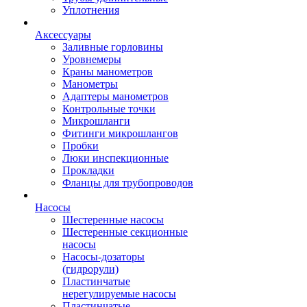
Уплотнения
Аксессуары
Заливные горловины
Уровнемеры
Краны манометров
Манометры
Адаптеры манометров
Контрольные точки
Микрошланги
Фитинги микрошлангов
Пробки
Люки инспекционные
Прокладки
Фланцы для трубопроводов
Насосы
Шестеренные насосы
Шестеренные секционные
насосы
Насосы-дозаторы
(гидрорули)
Пластинчатые
нерегулируемые насосы
Пластинчатые