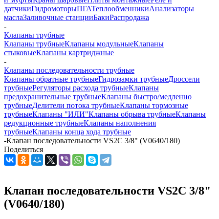
датчики
Гидромоторы
ПГА
Теплообменники
Анализаторы
масла
Заливочные станции
Баки
Распродажа
-
Клапаны трубные
Клапаны трубные
Клапаны модульные
Клапаны
стыковые
Клапаны картриджные
-
Клапаны последовательности трубные
Клапаны обратные трубные
Гидрозамки трубные
Дроссели
трубные
Регуляторы расхода трубные
Клапаны
предохранительные трубные
Клапаны быстро/медленно
трубные
Делители потока трубные
Клапаны тормозные
трубные
Клапаны "ИЛИ"
Клапаны обрыва трубные
Клапаны
редукционные трубные
Клапаны наполнения
трубные
Клапаны конца хода трубные
-
Клапан последовательности VS2C 3/8" (V0640/180)
Поделиться
Клапан последовательности VS2C 3/8"
(V0640/180)