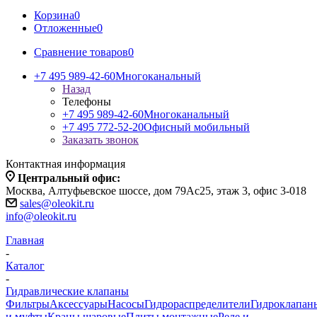
Корзина
0
Отложенные
0
Сравнение товаров
0
+7 495 989-42-60
Многоканальный
Назад
Телефоны
+7 495 989-42-60
Многоканальный
+7 495 772-52-20
Офисный мобильный
Заказать звонок
Контактная информация
Центральный офис:
Москва, Алтуфьевское шоссе, дом 79Ас25, этаж 3, офис 3-018
sales@oleokit.ru
info@oleokit.ru
Главная
-
Каталог
-
Гидравлические клапаны
Фильтры
Аксессуары
Насосы
Гидрораспределители
Гидроклапан
и муфты
Краны шаровые
Плиты монтажные
Реле и