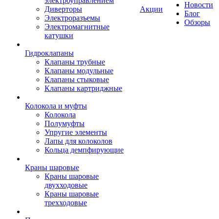
электроуправлением
Новости
Диверторы
Акции
Блог
Электроразъемы
Обзоры
Электромагнитные
катушки
Гидроклапаны
Клапаны трубные
Клапаны модульные
Клапаны стыковые
Клапаны картриджные
Колокола и муфты
Колокола
Полумуфты
Упругие элементы
Лапы для колоколов
Кольца демпфирующие
Краны шаровые
Краны шаровые
двухходовые
Краны шаровые
трехходовые