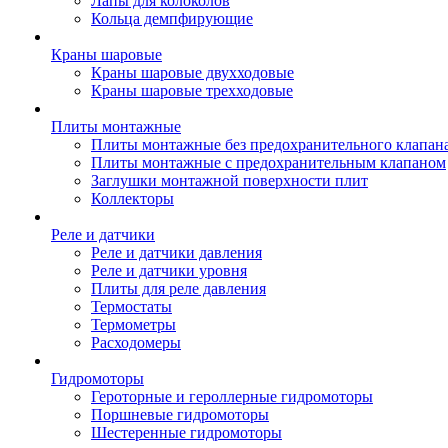
Лапы для колоколов
Кольца демпфирующие
Краны шаровые
Краны шаровые двухходовые
Краны шаровые трехходовые
Плиты монтажные
Плиты монтажные без предохранительного клапан
Плиты монтажные с предохранительным клапаном
Заглушки монтажной поверхности плит
Коллекторы
Реле и датчики
Реле и датчики давления
Реле и датчики уровня
Плиты для реле давления
Термостаты
Термометры
Расходомеры
Гидромоторы
Героторные и героллерные гидромоторы
Поршневые гидромоторы
Шестеренные гидромоторы