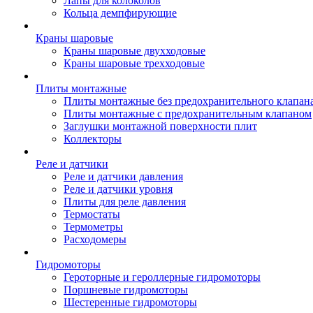
Лапы для колоколов
Кольца демпфирующие
Краны шаровые
Краны шаровые двухходовые
Краны шаровые трехходовые
Плиты монтажные
Плиты монтажные без предохранительного клапан
Плиты монтажные с предохранительным клапаном
Заглушки монтажной поверхности плит
Коллекторы
Реле и датчики
Реле и датчики давления
Реле и датчики уровня
Плиты для реле давления
Термостаты
Термометры
Расходомеры
Гидромоторы
Героторные и героллерные гидромоторы
Поршневые гидромоторы
Шестеренные гидромоторы