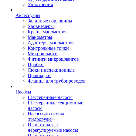
Уплотнения
Аксессуары
Заливные горловины
Уровнемеры
Краны манометров
Манометры
Адаптеры манометров
Контрольные точки
Микрошланги
Фитинги микрошлангов
Пробки
Люки инспекционные
Прокладки
Фланцы для трубопроводов
Насосы
Шестеренные насосы
Шестеренные секционные
насосы
Насосы-дозаторы
(гидрорули)
Пластинчатые
нерегулируемые насосы
Пластинчатые