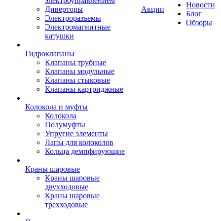
электроуправлением
Новости
Диверторы
Акции
Блог
Электроразъемы
Обзоры
Электромагнитные
катушки
Гидроклапаны
Клапаны трубные
Клапаны модульные
Клапаны стыковые
Клапаны картриджные
Колокола и муфты
Колокола
Полумуфты
Упругие элементы
Лапы для колоколов
Кольца демпфирующие
Краны шаровые
Краны шаровые
двухходовые
Краны шаровые
трехходовые