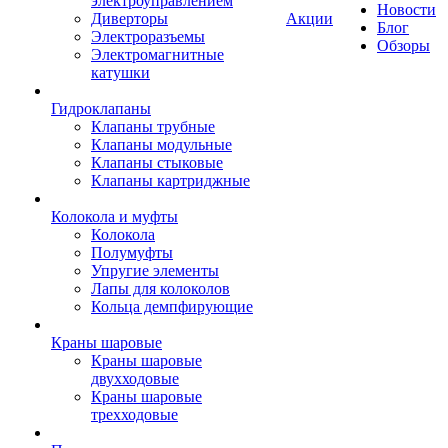
электроуправлением
Новости
Диверторы
Акции
Блог
Электроразъемы
Обзоры
Электромагнитные
катушки
Гидроклапаны
Клапаны трубные
Клапаны модульные
Клапаны стыковые
Клапаны картриджные
Колокола и муфты
Колокола
Полумуфты
Упругие элементы
Лапы для колоколов
Кольца демпфирующие
Краны шаровые
Краны шаровые
двухходовые
Краны шаровые
трехходовые