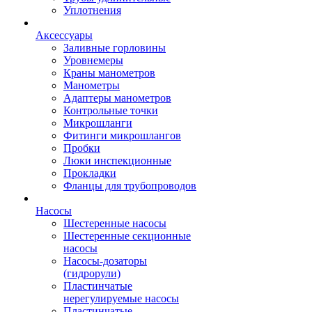
Уплотнения
Аксессуары
Заливные горловины
Уровнемеры
Краны манометров
Манометры
Адаптеры манометров
Контрольные точки
Микрошланги
Фитинги микрошлангов
Пробки
Люки инспекционные
Прокладки
Фланцы для трубопроводов
Насосы
Шестеренные насосы
Шестеренные секционные
насосы
Насосы-дозаторы
(гидрорули)
Пластинчатые
нерегулируемые насосы
Пластинчатые