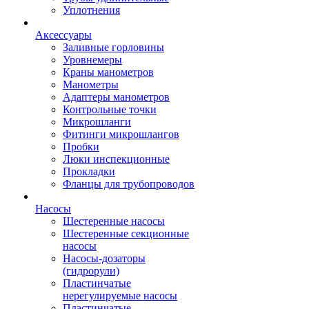
Уплотнения
Аксессуары
Заливные горловины
Уровнемеры
Краны манометров
Манометры
Адаптеры манометров
Контрольные точки
Микрошланги
Фитинги микрошлангов
Пробки
Люки инспекционные
Прокладки
Фланцы для трубопроводов
Насосы
Шестеренные насосы
Шестеренные секционные
насосы
Насосы-дозаторы
(гидрорули)
Пластинчатые
нерегулируемые насосы
Пластинчатые