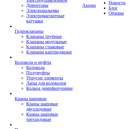
электроуправлением
Новости
Диверторы
Акции
Блог
Электроразъемы
Обзоры
Электромагнитные
катушки
Гидроклапаны
Клапаны трубные
Клапаны модульные
Клапаны стыковые
Клапаны картриджные
Колокола и муфты
Колокола
Полумуфты
Упругие элементы
Лапы для колоколов
Кольца демпфирующие
Краны шаровые
Краны шаровые
двухходовые
Краны шаровые
трехходовые