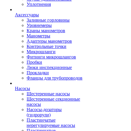
Уплотнения
Аксессуары
Заливные горловины
Уровнемеры
Краны манометров
Манометры
Адаптеры манометров
Контрольные точки
Микрошланги
Фитинги микрошлангов
Пробки
Люки инспекционные
Прокладки
Фланцы для трубопроводов
Насосы
Шестеренные насосы
Шестеренные секционные
насосы
Насосы-дозаторы
(гидрорули)
Пластинчатые
нерегулируемые насосы
Пластинчатые