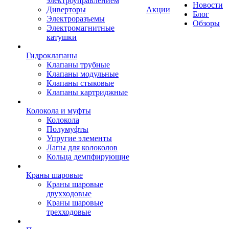
электроуправлением
Новости
Диверторы
Акции
Блог
Электроразъемы
Обзоры
Электромагнитные
катушки
Гидроклапаны
Клапаны трубные
Клапаны модульные
Клапаны стыковые
Клапаны картриджные
Колокола и муфты
Колокола
Полумуфты
Упругие элементы
Лапы для колоколов
Кольца демпфирующие
Краны шаровые
Краны шаровые
двухходовые
Краны шаровые
трехходовые