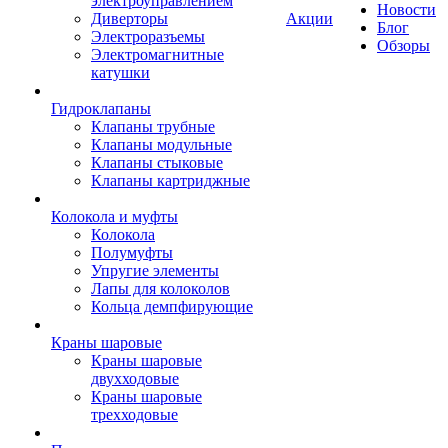
электроуправлением
Новости
Диверторы
Акции
Блог
Электроразъемы
Обзоры
Электромагнитные
катушки
Гидроклапаны
Клапаны трубные
Клапаны модульные
Клапаны стыковые
Клапаны картриджные
Колокола и муфты
Колокола
Полумуфты
Упругие элементы
Лапы для колоколов
Кольца демпфирующие
Краны шаровые
Краны шаровые
двухходовые
Краны шаровые
трехходовые