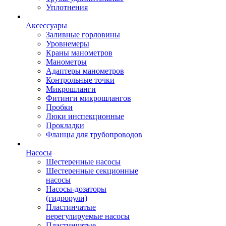
Уплотнения
Аксессуары
Заливные горловины
Уровнемеры
Краны манометров
Манометры
Адаптеры манометров
Контрольные точки
Микрошланги
Фитинги микрошлангов
Пробки
Люки инспекционные
Прокладки
Фланцы для трубопроводов
Насосы
Шестеренные насосы
Шестеренные секционные
насосы
Насосы-дозаторы
(гидрорули)
Пластинчатые
нерегулируемые насосы
Пластинчатые